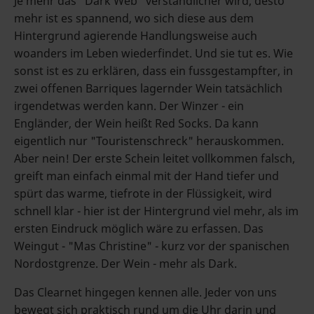
Je mehr das "Dark Web" verständlicher wird, desto
mehr ist es spannend, wo sich diese aus dem
Hintergrund agierende Handlungsweise auch
woanders im Leben wiederfindet. Und sie tut es. Wie
sonst ist es zu erklären, dass ein fussgestampfter, in
zwei offenen Barriques lagernder Wein tatsächlich
irgendetwas werden kann. Der Winzer - ein
Engländer, der Wein heißt Red Socks. Da kann
eigentlich nur "Touristenschreck" herauskommen.
Aber nein! Der erste Schein leitet vollkommen falsch,
greift man einfach einmal mit der Hand tiefer und
spürt das warme, tiefrote in der Flüssigkeit, wird
schnell klar - hier ist der Hintergrund viel mehr, als im
ersten Eindruck möglich wäre zu erfassen. Das
Weingut - "Mas Christine" - kurz vor der spanischen
Nordostgrenze. Der Wein - mehr als Dark.
Das Clearnet hingegen kennen alle. Jeder von uns
bewegt sich praktisch rund um die Uhr darin und