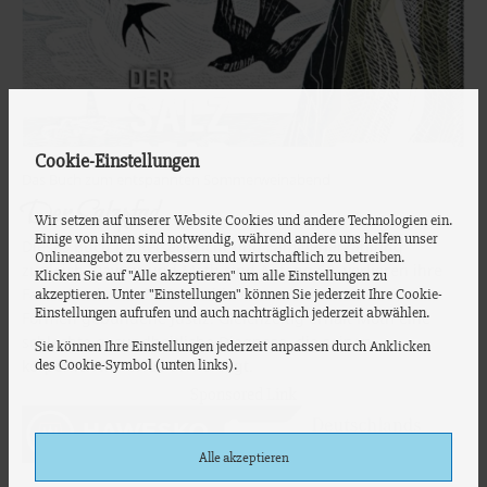
Cookie-Einstellungen
Das Buch zum entspannten Sommerweinabend
Der Salzpfad
Wir setzen auf unserer Website Cookies und andere Technologien ein.
Einige von ihnen sind notwendig, während andere uns helfen unser
Dieses Buch ist Reisebericht und Familienerzählung
Onlineangebot zu verbessern und wirtschaftlich zu betreiben.
zugleich. Rayner und Moth sind Anfang 50, verlieren ihre
Klicken Sie auf "Alle akzeptieren" um alle Einstellungen zu
Farm durch falsche Investitionen und einer starren, an
akzeptieren. Unter "Einstellungen" können Sie jederzeit Ihre Cookie-
Einstellungen aufrufen und auch nachträglich jederzeit abwählen.
Formen gebundene Justiz. Gleichzeitig erhält Moth eine
schlechte gesundheitliche Diagnose, die seinen
Sie können Ihre Einstellungen jederzeit anpassen durch Anklicken
des Cookie-Symbol (unten links).
körperlichen Verfall vorhersagt.
Sponsored Link
Alle akzeptieren