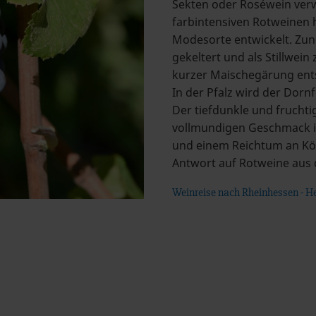
Sekten oder Roséwein ver
farbintensiven Rotweinen h
Modesorte entwickelt. Zu
gekeltert und als Stillwei
kurzer Maischegärung ents
In der Pfalz wird der Dorn
Der tiefdunkle und frucht
vollmundigen Geschmack is
und einem Reichtum an Kör
Antwort auf Rotweine aus
Weinreise nach Rheinhessen - H