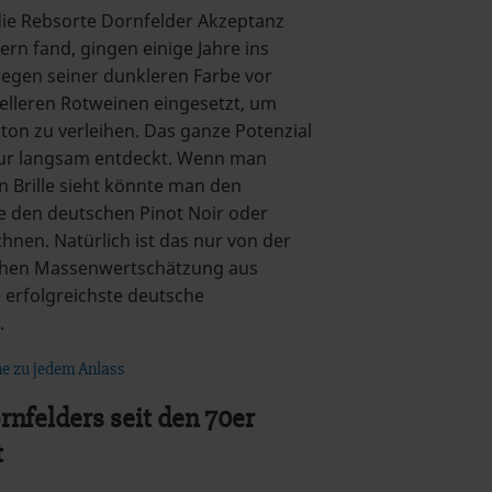
die Rebsorte Dornfelder Akzeptanz
rn fand, gingen einige Jahre ins
egen seiner dunkleren Farbe vor
helleren Rotweinen eingesetzt, um
bton zu verleihen. Das ganze Potenzial
ur langsam entdeckt. Wenn man
 Brille sieht könnte man den
ie den deutschen Pinot Noir oder
nen. Natürlich ist das nur von der
chen Massenwertschätzung aus
e erfolgreichste deutsche
.
e zu jedem Anlass
nfelders seit den 70er
t