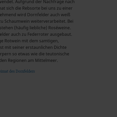
wendet. Aufgrund der Nachfrage nach
at sich die Rebsorte bei uns zu einer
nehmend wird Dornfelder auch weiß
n zu Schaumwein weiterverarbeitet. Bei
tehen (häufig liebliche) Roséweine.
felder auch zu Federroter ausgebaut.
ige Rotwein mit dem samtigen,
t mit seiner erstaunlichen Dichte
pern so etwas wie die teutonische
 den Regionen am Mittelmeer.
eimat des Dornfelders