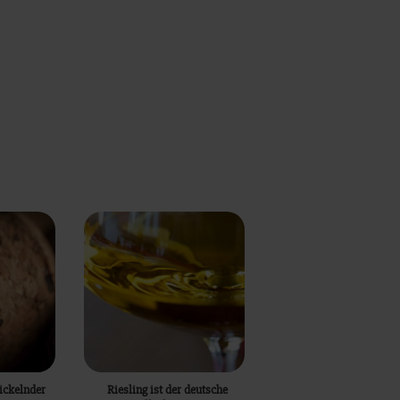
ickelnder
Riesling ist der deutsche