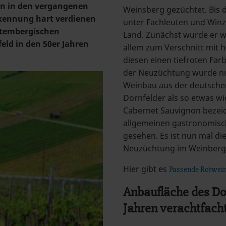
n in den vergangenen
Weinsberg gezüchtet. Bis 
rkennung hart verdienen
unter Fachleuten und Winze
ttembergischen
Land. Zunächst wurde er w
ld in den 50er Jahren
allem zum Verschnitt mit 
diesen einen tiefroten Far
der Neuzüchtung wurde n
Weinbau aus der deutschen
Dornfelder als so etwas w
Cabernet Sauvignon bezeich
allgemeinen gastronomis
gesehen. Es ist nun mal di
Neuzüchtung im Weinberg
Hier gibt es
Passende Rotwein
Anbaufläche des Dor
Jahren verachtfach