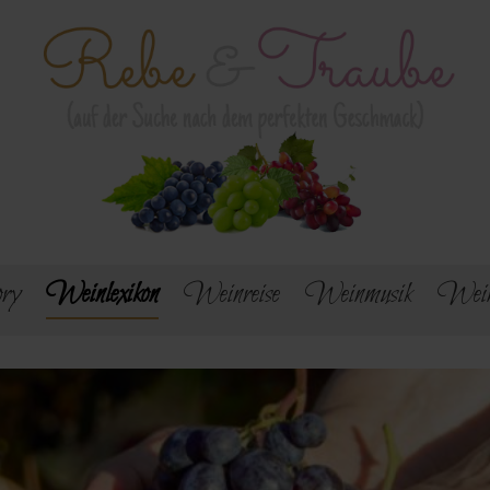
ry
Weinlexikon
Weinreise
Weinmusik
Wein