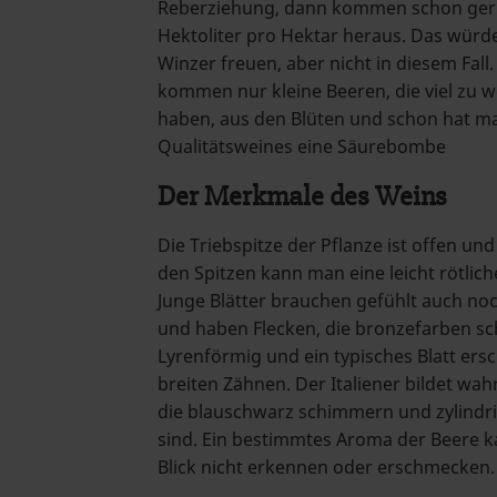
Reberziehung, dann kommen schon gern
Hektoliter pro Hektar heraus. Das würde
Winzer freuen, aber nicht in diesem Fa
kommen nur kleine Beeren, die viel z
haben, aus den Blüten und schon hat ma
Qualitätsweines eine Säurebombe
Der Merkmale des Weins
Die Triebspitze der Pflanze ist offen und
den Spitzen kann man eine leicht rötlic
Junge Blätter brauchen gefühlt auch no
und haben Flecken, die bronzefarben sch
Lyrenförmig und ein typisches Blatt ersc
breiten Zähnen. Der Italiener bildet wah
die blauschwarz schimmern und zylindr
sind. Ein bestimmtes Aroma der Beere 
Blick nicht erkennen oder erschmecken.