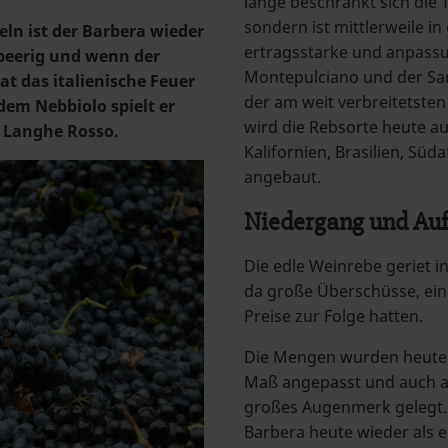
lange beschränkt sich die 
sondern ist mittlerweile in 
n ist der Barbera wieder
ertragsstarke und anpassu
 beerig und wenn der
Montepulciano und der San
t das italienische Feuer
der am weit verbreitetsten 
m Nebbiolo spielt er
wird die Rebsorte heute au
 Langhe Rosso.
Kalifornien, Brasilien, Süd
angebaut.
Niedergang und Auf
Die edle Weinrebe geriet in
da große Überschüsse, ein
Preise zur Folge hatten.
Die Mengen wurden heute j
Maß angepasst und auch au
großes Augenmerk gelegt. 
Barbera heute wieder als ed