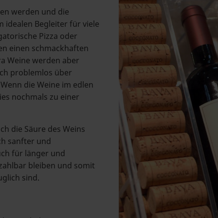
ken werden und die
dealen Begleiter für viele
igatorische Pizza oder
en einen schmackhaften
bera Weine werden aber
uch problemlos über
 Wenn die Weine im edlen
ies nochmals zu einer
ich die Säure des Weins
ch sanfter und
auch für länger und
zahlbar bleiben und somit
glich sind.