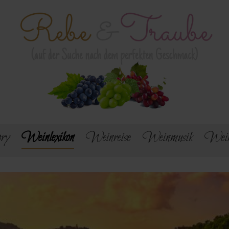
ry
Weinlexikon
Weinreise
Weinmusik
Wein