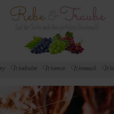
ry
Weinlexikon
Weinreise
Weinmusik
Wein