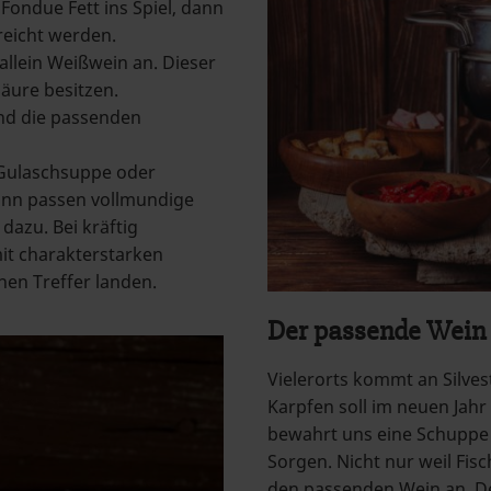
ondue Fett ins Spiel, dann
reicht werden.
allein Weißwein an. Dieser
Säure besitzen.
nd die passenden
Gulaschsuppe oder
ann passen vollmundige
dazu. Bei kräftig
it charakterstarken
nen Treffer landen.
Der passende Wein
Vielerorts kommt an Silves
Karpfen soll im neuen Jahr
bewahrt uns eine Schuppe 
Sorgen. Nicht nur weil Fi
den passenden Wein an. D