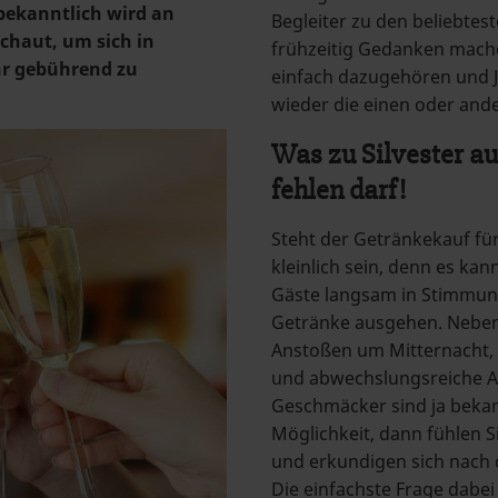
bekanntlich wird an
Begleiter zu den beliebtes
schaut, um sich in
frühzeitig Gedanken machen
hr gebührend zu
einfach dazugehören und J
wieder die einen oder and
Was zu Silvester au
fehlen darf!
Steht der Getränkekauf für 
kleinlich sein, denn es kan
Gäste langsam in Stimmun
Getränke ausgehen. Neben
Anstoßen um Mitternacht, 
und abwechslungsreiche A
Geschmäcker sind ja bekan
Möglichkeit, dann fühlen S
und erkundigen sich nach 
Die einfachste Frage dabei