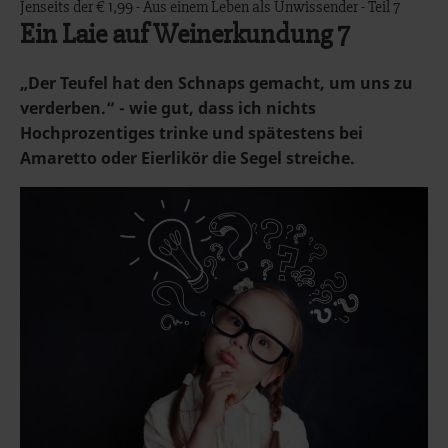
Jenseits der € 1,99 - Aus einem Leben als Unwissender - Teil 7
Ein Laie auf Weinerkundung 7
„Der Teufel hat den Schnaps gemacht, um uns zu
verderben.“ - wie gut, dass ich nichts
Hochprozentiges trinke und spätestens bei
Amaretto oder Eierlikör die Segel streiche.